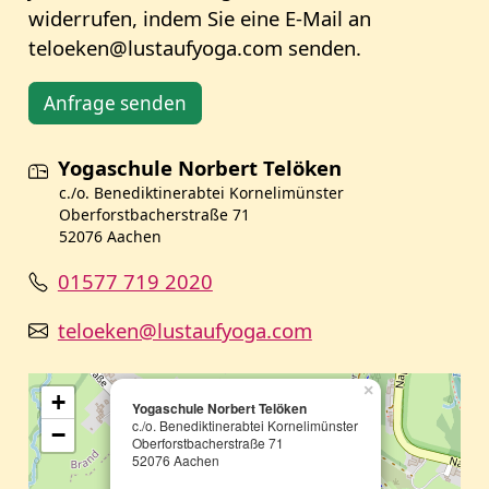
widerrufen, indem Sie eine E-Mail an
teloeken@lustaufyoga.com senden.
Anfrage senden
Yogaschule Norbert Telöken
c./o. Benediktinerabtei Kornelimünster
Oberforstbacherstraße 71
52076 Aachen
01577 719 2020
teloeken@lustaufyoga.com
×
+
Yogaschule Norbert Telöken
c./o. Benediktinerabtei Kornelimünster
−
Oberforstbacherstraße 71
52076 Aachen